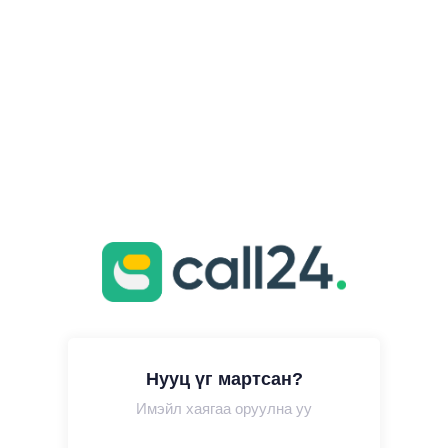
Нууц үг мартсан?
Имэйл хаягаа оруулна уу