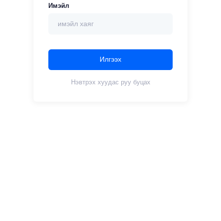
Имэйл
Илгээх
Нэвтрэх хуудас руу буцах